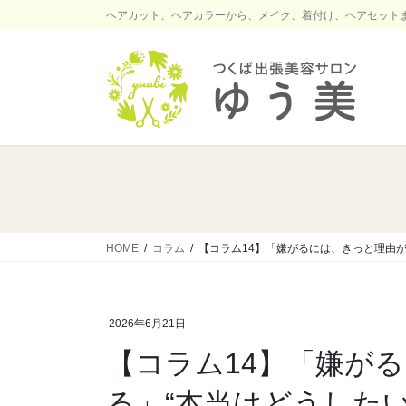
コ
ナ
ヘアカット、ヘアカラーから、メイク、着付け、ヘアセット
ン
ビ
テ
ゲ
ン
ー
ツ
シ
に
ョ
移
ン
動
に
移
動
HOME
コラム
【コラム14】「嫌がるには、きっと理由
2026年6月21日
【コラム14】「嫌が
る」“本当はどうした