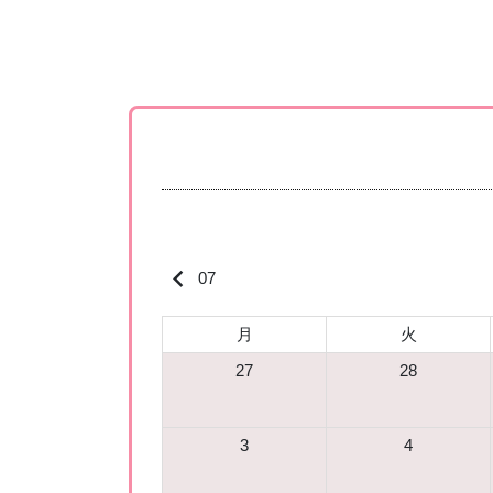
keyboard_arrow_left
07
月
火
27
28
3
4