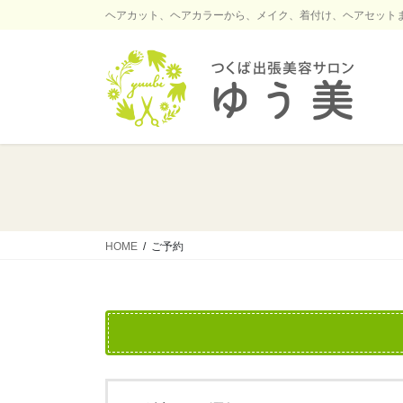
コ
ナ
ヘアカット、ヘアカラーから、メイク、着付け、ヘアセット
ン
ビ
テ
ゲ
ン
ー
ツ
シ
に
ョ
移
ン
動
に
移
動
HOME
ご予約