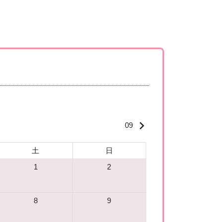
keyboard_arrow_right
09
土
日
1
2
8
9