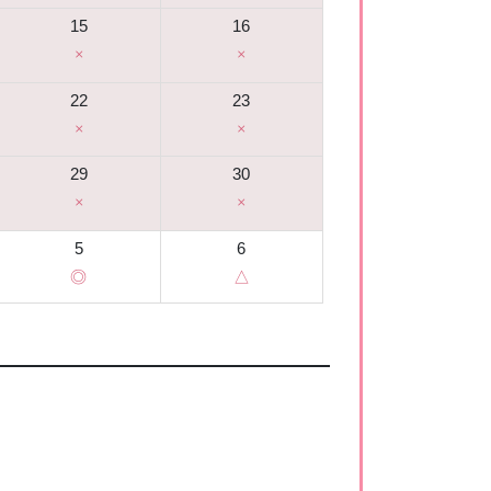
15
16
×
×
22
23
×
×
29
30
×
×
5
6
◎
△
。