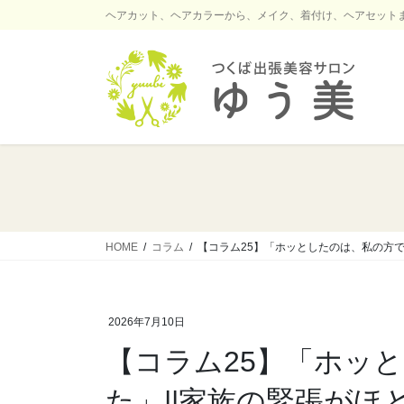
コ
ナ
ヘアカット、ヘアカラーから、メイク、着付け、ヘアセット
ン
ビ
テ
ゲ
ン
ー
ツ
シ
に
ョ
移
ン
動
に
移
動
HOME
コラム
【コラム25】「ホッとしたのは、私の方で
2026年7月10日
【コラム25】「ホッ
た」||家族の緊張がほ