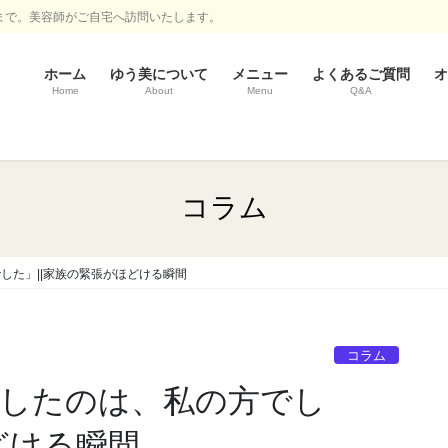
まで。美容師がご自宅へ訪問いたします。
ホーム
ゆう美について
メニュー
よくあるご質問
オ
Home
About
Menu
Q&A
コラム
した」||家族の緊張がほどける瞬間
コラム
としたのは、私の方でし
どける瞬間