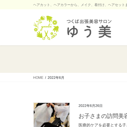
コ
ナ
ヘアカット、ヘアカラーから、メイク、着付け、ヘアセット
ン
ビ
テ
ゲ
ン
ー
ツ
シ
に
ョ
移
ン
動
に
移
動
HOME
2022年6月
2022年6月26日
お子さまの訪問美
医療的ケアを必要とする子