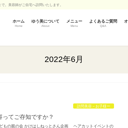
まで。美容師がご自宅へ訪問いたします。
ホーム
ゆう美について
メニュー
よくあるご質問
オ
Home
About
Menu
Q&A
2022年6月
訪問美容－お子様ー
容ってご存知ですか？
どもの親の会 かけはしねっとさん企画 ヘアカットイベントの