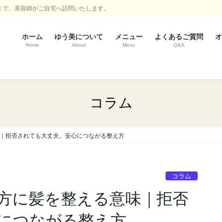
まで。美容師がご自宅へ訪問いたします。
ホーム
ゆう美について
メニュー
よくあるご質問
オ
Home
About
Menu
Q&A
コラム
｜拒否されても大丈夫。安心につながる整え方
コラム
方に髪を整える意味｜拒否
につながる整え方