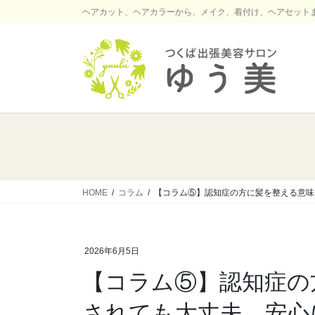
コ
ナ
ヘアカット、ヘアカラーから、メイク、着付け、ヘアセット
ン
ビ
テ
ゲ
ン
ー
ツ
シ
に
ョ
移
ン
動
に
移
動
HOME
コラム
【コラム⑤】認知症の方に髪を整える意味
2026年6月5日
【コラム⑤】認知症の
されても大丈夫。安心