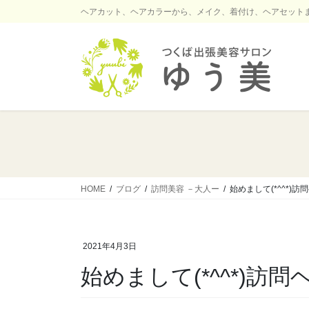
コ
ナ
ヘアカット、ヘアカラーから、メイク、着付け、ヘアセット
ン
ビ
テ
ゲ
ン
ー
ツ
シ
に
ョ
移
ン
動
に
移
動
HOME
ブログ
訪問美容 －大人ー
始めまして(*^^*)
2021年4月3日
始めまして(*^^*)訪