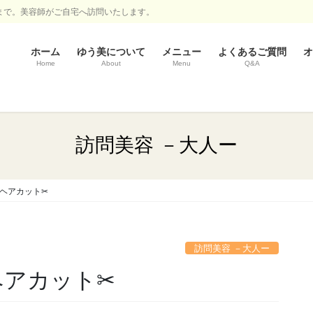
まで。美容師がご自宅へ訪問いたします。
ホーム
ゆう美について
メニュー
よくあるご質問
オ
Home
About
Menu
Q&A
訪問美容 －大人ー
訪問ヘアカット✂
訪問美容 －大人ー
問ヘアカット✂