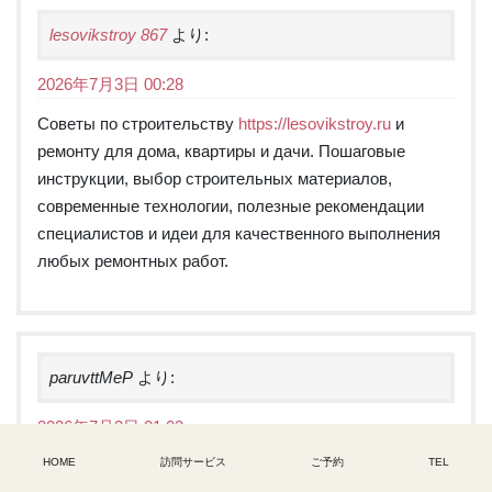
lesovikstroy 867
より:
2026年7月3日 00:28
Советы по строительству
https://lesovikstroy.ru
и
ремонту для дома, квартиры и дачи. Пошаговые
инструкции, выбор строительных материалов,
современные технологии, полезные рекомендации
специалистов и идеи для качественного выполнения
любых ремонтных работ.
paruvttMeP
より:
2026年7月3日 01:03
HOME
訪問サービス
ご予約
TEL
БигПикча — один из самых популярных российских