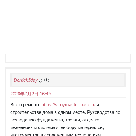
2026年7月2日 16:48
Медицинский портал
https://registratura24.com
с
полезной информацией о заболеваниях, симптомах,
диагностике, лечении и профилактике. Статьи врачей,
справочник лекарств, советы по здоровью,
медицинские новости и материалы для пациентов.
Derrickfiday
より:
2026年7月2日 16:49
Все о ремонте
https://stroymaster-base.ru
и
строительстве дома в одном месте. Руководства по
возведению фундамента, кровли, отделке,
инженерным системам, выбору материалов,
инструментов и современным технологиям